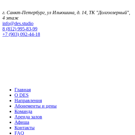
г. Санкт-Петербург
, ул Ильюшина, д. 14, ТК "Долгоозерный",
4 этаж
info@des.studio
8 (812) 995-83-99
+7 (903) 092-44-18
Главная
О DES
Направления
Абонементы и цены
Команда
Аренда залов
Афиша
Контакты
FAQ