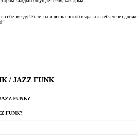
котором каждый ощущает себя, как дома!
 себе звезду! Если ты ищешь способ выразить себя через движен
и!”
НК / JAZZ FUNK
 JAZZ FUNK?
AZZ FUNK?