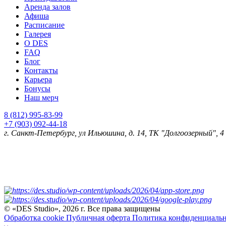
Аренда залов
Афиша
Расписание
Галерея
О DES
FAQ
Блог
Контакты
Карьера
Бонусы
Наш мерч
8 (812) 995-83-99
+7 (903) 092-44-18
г. Санкт-Петербург
, ул Ильюшина, д. 14, ТК "Долгоозерный", 
© «DES Studio», 2026 г. Все права защищены
Обработка cookie
Публичная оферта
Политика конфиденциаль